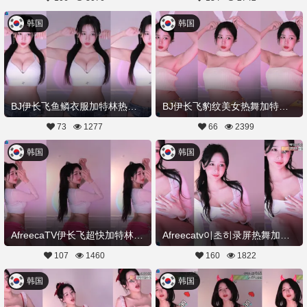
韩国
韩国
BJ伊长飞鱼鳞衣服加特林热舞20221214舞蹈剪辑
BJ伊长飞豹纹美女热舞加特林20221212舞蹈剪辑
73
1277
66
2399
韩国
韩国
AfreecaTV伊长飞超快加特林热舞20221208舞蹈剪辑
Afreecatv이초히录屏热舞加长加特林20221130Hot Dance
107
1460
160
1822
韩国
韩国