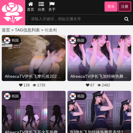
登录
注册
首页
分类
关于
首页
> TAG信息列表 > 이초히
韩国
韩国
AfreecaTV伊长飞摩托摇20240228舞蹈剪辑
AfreecaTV伊长飞加特林热舞颜值高20240126舞蹈剪辑
128
1735
67
2482
韩国
韩国
AfreecaTV伊长飞开火车热舞加特林20230916舞蹈剪辑
BJ伊长飞加特林热舞带表情20230809舞蹈剪辑