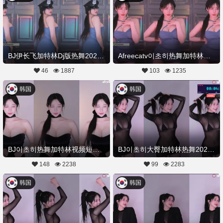
BJ伊长飞加特林Dj版热舞20230324舞蹈剪辑
Afreecatv이초히热舞加特林合集20230324Hot Dance
46
1887
103
1235
韩国
韩国
BJ이초히热舞加特林视频短裤20230115Hot Dance
BJ이초히大臀加特林热舞20230103Hot Dance
148
2238
99
2283
韩国
韩国