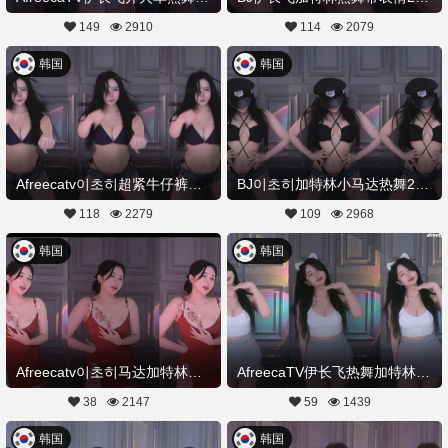
149
2910
114
2079
韩国
韩国
Afreecatv이초히超紧牛仔裤热舞加特林20230713Hot Dance
BJ이초히加特林小马达热舞20230625Hot Dance
118
2279
109
2968
韩国
韩国
Afreecatv이초히马达加特林热舞20230608Hot Dance
AfreecaTV伊长飞热舞加特林舞20230521舞蹈剪辑
38
2147
59
1439
韩国
韩国