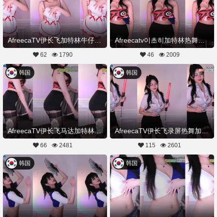
AfreecaTV伊长飞加特林牛仔裤热舞20221128舞蹈剪辑
Afreecatv이초히加特林热舞录制20221124Hot Dance
62
1790
46
2009
韩国
韩国
AfreecaTV伊长飞马达加特林热舞20221124舞蹈剪辑
AfreecaTV伊长飞录屏热舞加长加特林20221124舞蹈剪辑
66
2481
115
2601
韩国
韩国