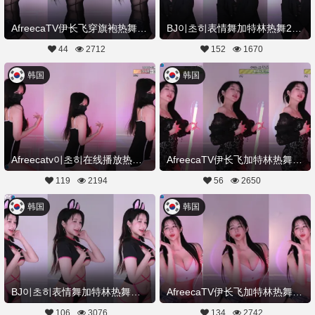
AfreecaTV伊长飞穿旗袍热舞加特林20230103舞蹈剪辑
BJ이초히表情舞加特林热舞20230103Hot Dance
44
2712
152
1670
韩国
韩国
Afreecatv이초히在线播放热舞加特林20221224Hot Dance
AfreecaTV伊长飞加特林热舞屋20221222舞蹈剪辑
119
2194
56
2650
韩国
韩国
BJ이초히表情舞加特林热舞视频20221220Hot Dance
AfreecaTV伊长飞加特林热舞201820221214舞蹈剪辑
106
3076
134
2742