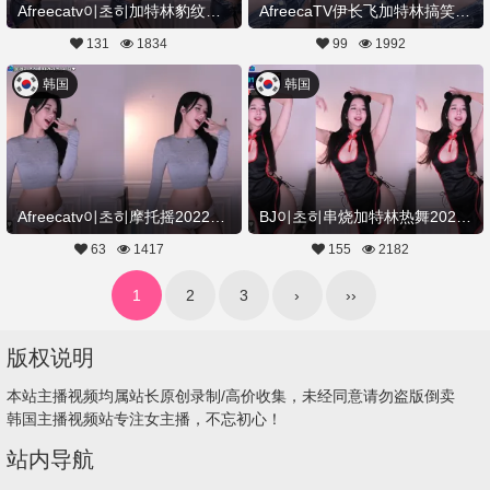
Afreecatv이초히加特林豹纹热舞20221122Hot Dance
AfreecaTV伊长飞加特林搞笑热舞20221122舞蹈剪辑
131
1834
99
1992
韩国
韩国
Afreecatv이초히摩托摇20221114Hot Dance
BJ이초히串烧加特林热舞20221112Hot Dance
63
1417
155
2182
1
2
3
›
››
版权说明
本站主播视频均属站长原创录制/高价收集，未经同意请勿盗版倒卖
韩国主播视频站专注女主播，不忘初心！
站内导航