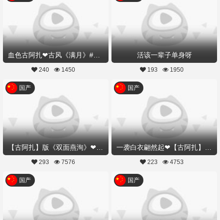
血色古阿扎❤古风《满月》#花好月圆#
活该一辈子单身呀
240
1450
193
1950
国产
国产
【古阿扎】版《双面燕洵》❤2019最火古风舞
一袭白衣翩然起❤【古阿扎】陪你度过余生一场《大梦》
293
7576
223
4753
国产
国产