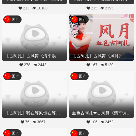
213
10100
215
2395
国产
国产
【古阿扎】古风舞《清平误》是谁的风花雪月~
【古阿扎】古风舞《风月》是谁的风月,又是谁的心事
278
2443
167
5130
国产
国产
【古阿扎】我在等风也在等你❤情人节#告白计划#
血色古阿扎❤古风舞《清平调》#花好月圆#
76
3867
106
2452
国产
国产