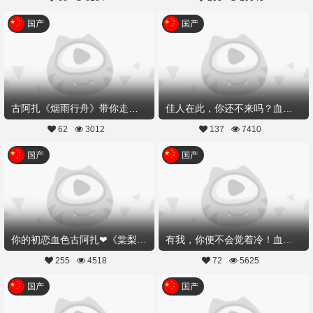
国产
国产
古阿扎《烟雨行舟》带你走进江南烟雨
佳人在此，你还不来吗？血色古阿扎《佳人曲》
62
3012
137
7410
国产
国产
你的初恋血色古阿扎❤《棠梨煎雪、二》 #让你恋爱的姑娘们#
有我，你便不会觉着冷！血色古阿扎给你好看《棠梨前雪、一》
255
4518
72
5625
国产
国产