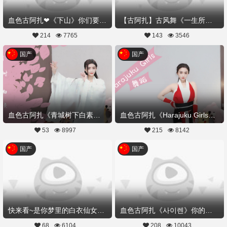
血色古阿扎❤《下山》你们要来接我下吗？
【古阿扎】古风舞《一生所爱》你可曾期许这样的爱情
214
7765
143
3546
国产
国产
血色古阿扎《青城树下白素贞》不是记忆中的白娘子,而是你的白衣仙子
血色古阿扎《Harajuku Girls》不知火舞,带你起飞！
53
8997
215
8142
国产
国产
快来看~是你梦里的白衣仙女吗？血色古阿扎《红颜旧》
血色古阿扎《사이렌》你的韩舞女神,快来领取
68
6104
208
10043