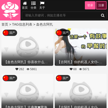
登录
注册
首页
分类
关于
首页
> TAG信息列表 > 血色古阿扎
国产
国产
【血色古阿扎】你喜欢什么样的妲己
【古阿扎】你的机器人女仆-吃个早餐，居然...
262
5861
68
5671
国产
国产
【血色古阿扎】古典舞❤孽海记-意中人,与我赴良宵
【古阿扎】你的机器人女仆扎扎-先导片