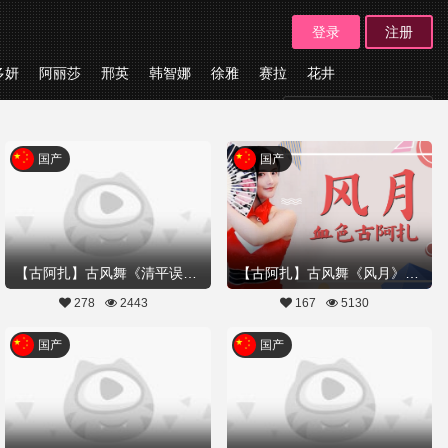
登录
注册
多妍
阿丽莎
邢英
韩智娜
徐雅
赛拉
花井
板块
国产
国产
【古阿扎】古风舞《清平误》是谁的风花雪月~
【古阿扎】古风舞《风月》是谁的风月,又是谁的心事
278
2443
167
5130
国产
国产