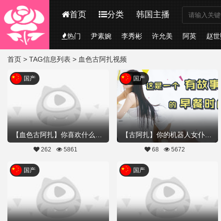
首页
分类
韩国主播
热门
尹素婉
李秀彬
许允美
阿英
赵世
首页
> TAG信息列表 > 血色古阿扎视频
国产
国产
【血色古阿扎】你喜欢什么样的妲己
【古阿扎】你的机器人女仆-吃个早餐，居然...
262
5861
68
5672
国产
国产