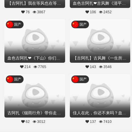
【古阿扎】我在等风也在等你❤情人节#告白计划#
血色古阿扎❤古风舞《清平调》#花好月圆#
76
3867
106
2452
国产
国产
血色古阿扎❤《下山》你们要来接我下吗？
【古阿扎】古风舞《一生所爱》你可曾期许这样的爱情
214
7765
143
3546
国产
国产
古阿扎《烟雨行舟》带你走进江南烟雨
佳人在此，你还不来吗？血色古阿扎《佳人曲》
62
3012
137
7410