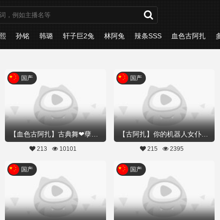
熙
孙铭
韩璐
轩子巨2兔
林阿兔
辣条SSS
血色古阿扎
国产
国产
【血色古阿扎】古典舞❤孽海记-意中人,与我赴良宵
【古阿扎】你的机器人女仆扎扎-先导片
213
10101
215
2395
国产
国产