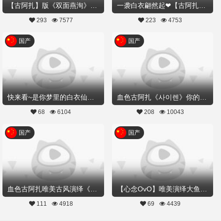
【古阿扎】版《双面燕洵》❤2019最火古风舞
一袭白衣翩然起❤【古阿扎】陪你度过余生一场《大梦》
293
7577
223
4753
国产
国产
快来看~是你梦里的白衣仙女吗？血色古阿扎《红颜旧》
血色古阿扎《사이렌》你的韩舞女神,快来领取
68
6104
208
10043
国产
国产
血色古阿扎唯美古风演绎《醉浣纱》
【心念OvO】唯美演绎大鱼海棠主题曲《大鱼》
111
4918
69
4439