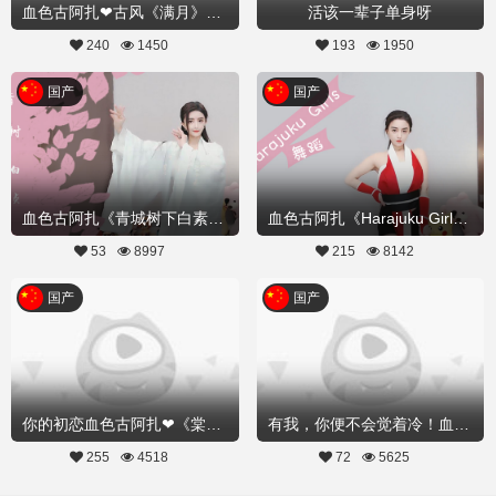
血色古阿扎❤古风《满月》#花好月圆#
活该一辈子单身呀
240
1450
193
1950
国产
国产
血色古阿扎《青城树下白素贞》不是记忆中的白娘子,而是你的白衣仙子
血色古阿扎《Harajuku Girls》不知火舞,带你起飞！
53
8997
215
8142
国产
国产
你的初恋血色古阿扎❤《棠梨煎雪、二》 #让你恋爱的姑娘们#
有我，你便不会觉着冷！血色古阿扎给你好看《棠梨前雪、一》
255
4518
72
5625