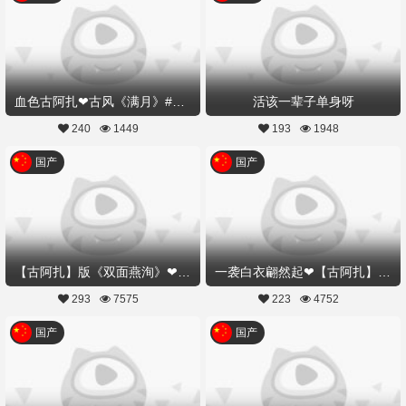
血色古阿扎❤古风《满月》#花好月圆#
活该一辈子单身呀
240
1449
193
1948
国产
国产
【古阿扎】版《双面燕洵》❤2019最火古风舞
一袭白衣翩然起❤【古阿扎】陪你度过余生一场《大梦》
293
7575
223
4752
国产
国产