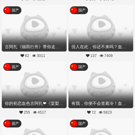
国产
国产
古阿扎《烟雨行舟》带你走进江南烟雨
佳人在此，你还不来吗？血色古阿扎《佳人曲》
62
3011
137
7409
国产
国产
你的初恋血色古阿扎❤《棠梨煎雪、二》 #让你恋爱的姑娘们#
有我，你便不会觉着冷！血色古阿扎给你好看《棠梨前雪、一》
255
4517
72
5623
国产
国产