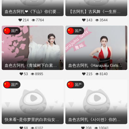
血色古阿扎❤《下山》你们要来接我下吗？
【古阿扎】古风舞《一生所爱》你可曾期许这样的爱情
214
7764
143
3544
国产
国产
血色古阿扎《青城树下白素贞》不是记忆中的白娘子,而是你的白衣仙子
血色古阿扎《Harajuku Girls》不知火舞,带你起飞！
53
8995
215
8140
国产
国产
快来看~是你梦里的白衣仙女吗？血色古阿扎《红颜旧》
血色古阿扎《사이렌》你的韩舞女神,快来领取
68
6102
208
10041