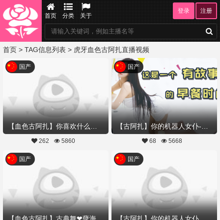
登录
注册
首页
分类
关于
首页
> TAG信息列表 > 虎牙血色古阿扎直播视频
国产
国产
【血色古阿扎】你喜欢什么样的妲己
【古阿扎】你的机器人女仆-吃个早餐，居然...
262
5860
68
5668
国产
国产
【血色古阿扎】古典舞❤孽海记-意中人,与我赴良宵
【古阿扎】你的机器人女仆扎扎-先导片